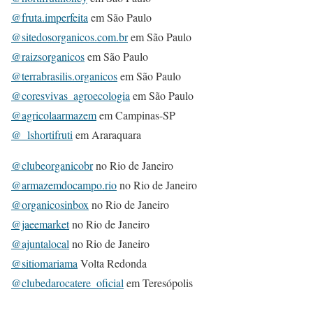
@fruta.imperfeita
em São Paulo
@sitedosorganicos.com.br
em São Paulo
@raizsorganicos
em São Paulo
@terrabrasilis.organicos
em São Paulo
@coresvivas_agroecologia
em São Paulo
@agricolaarmazem
em Campinas-SP
@_lshortifruti
em Araraquara
@clubeorganicobr
no Rio de Janeiro
@armazemdocampo.rio
no Rio de Janeiro
@organicosinbox
no Rio de Janeiro
@jaeemarket
no Rio de Janeiro
@ajuntalocal
no Rio de Janeiro
@sitiomariama
Volta Redonda
@clubedarocatere_oficial
em Teresópolis