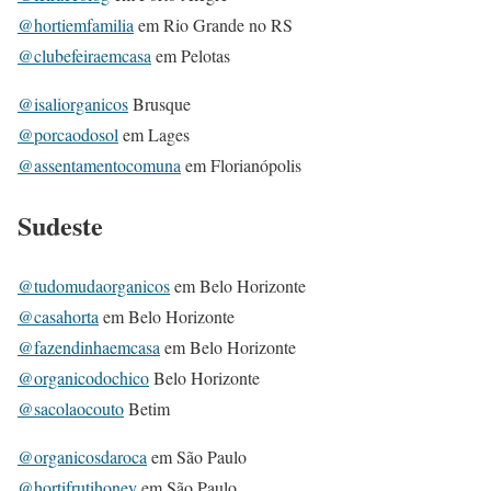
@hortiemfamilia
em Rio Grande no RS
@clubefeiraemcasa
em Pelotas
@isaliorganicos
Brusque
@porcaodosol
em Lages
@assentamentocomuna
em Florianópolis
Sudeste
@tudomudaorganicos
em Belo Horizonte
@casahorta
em Belo Horizonte
@fazendinhaemcasa
em Belo Horizonte
@organicodochico
Belo Horizonte
@sacolaocouto
Betim
@organicosdaroca
em São Paulo
@hortifrutihoney
em São Paulo