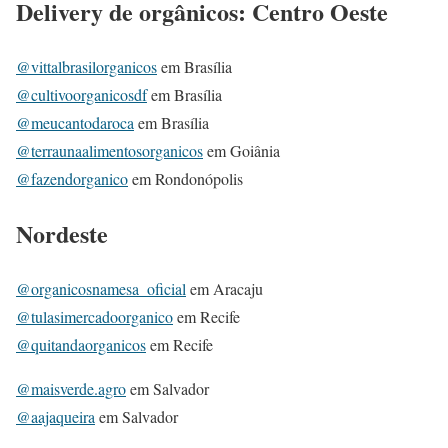
Delivery de orgânicos: Centro Oeste
@vittalbrasilorganicos
em Brasília
@cultivoorganicosdf
em Brasília
@meucantodaroca
em Brasília
@terraunaalimentosorganicos
em Goiânia
@fazendorganico
em Rondonópolis
Nordeste
@organicosnamesa_oficial
em Aracaju
@tulasimercadoorganico
em Recife
@quitandaorganicos
em Recife
@maisverde.agro
em Salvador
@aajaqueira
em Salvador