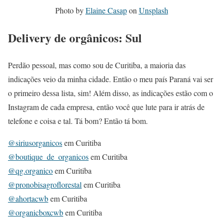
Photo by
Elaine Casap
on
Unsplash
Delivery de orgânicos: Sul
Perdão pessoal, mas como sou de Curitiba, a maioria das
indicações veio da minha cidade. Então o meu país Paraná vai ser
o primeiro dessa lista, sim! Além disso, as indicações estão com o
Instagram de cada empresa, então você que lute para ir atrás de
telefone e coisa e tal. Tá bom? Então tá bom.
@siriusorganicos
em Curitiba
@boutique_de_organicos
em Curitiba
@qg.organico
em Curitiba
@pronobisagroflorestal
em Curitiba
@ahortacwb
em Curitiba
@organicboxcwb
em Curitiba