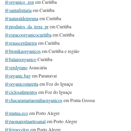
@organico_zen
em Curitiba
@santafrutaria
em Curitiba
@naturaldeipeuna
em Curitiba
@produtos_da_terra_pr
em Curitiba
@espacoorganicocuritiba
em Curitiba
@renascerdaterra
em Curitiba
@bionikaorganicos
em Curitiba e região
@balaioorganico
Curitiba
@verdgrano
Araucária
@organic.bag
em Paranavai
@organicosturetta
em Foz do Iguaçu
@ciclosalimentos
em Foz do Iguaçu
@chacaramariaemiliaorganicos
em Ponta Grossa
@mutua.eco
em Porto Alegre
@paonaportaartesanal
em Porto Alegre
@feiraecolog
em Porto Alegre