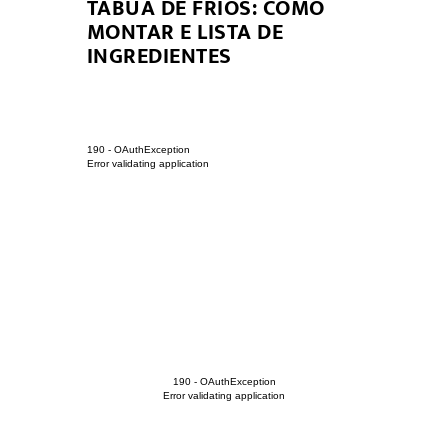
S:
TÁBUA DE FRIOS: COMO
TOUR PE
ALEIRA
MONTAR E LISTA DE
@MEUAP
NI
INGREDIENTES
NTAS
190 - OAuthException
Error validating application
190 - OAuthException
Error validating application