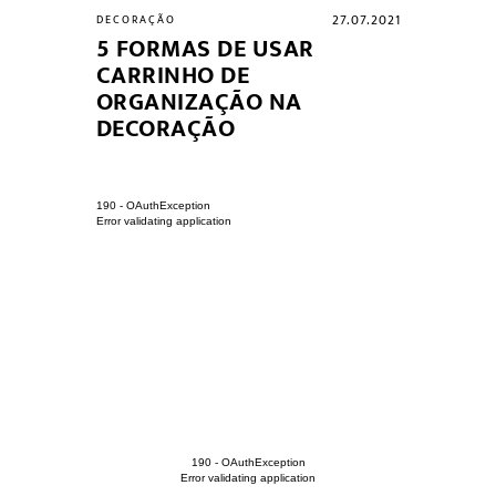
21.05.2021
27.07.2021
DECORAÇÃO
DECORAÇÃO
 COMO
5 FORMAS DE USAR
10 IDEI
E
CARRINHO DE
CANTINH
ORGANIZAÇÃO NA
ACONCH
DECORAÇÃO
190 - OAuthException
Error validating application
190 - OAuthException
Error validating application