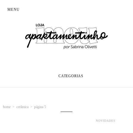
MENU
sobre
trocas e devoluções
envio e prazo de entrega
CATEGORIAS
contato
home
>
cerâmica
> página 5