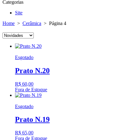
Categorias
Site
Home
>
Cerâmica
> Página 4
Esgotado
Prato N.20
R$
60,00
Fora de Estoque
Esgotado
Prato N.19
R$
65,00
Fora de Estoque