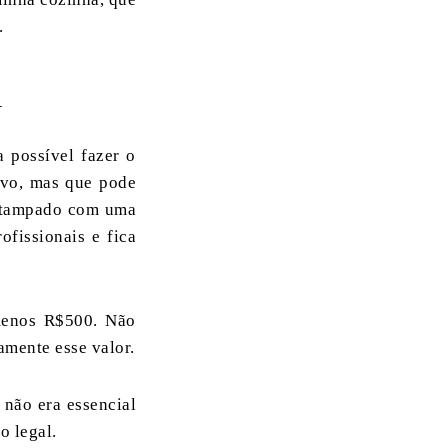
.
A
 possível fazer o
ivo, mas que pode
estampado com uma
ofissionais e fica
 menos R$500. Não
amente esse valor.
 não era essencial
o legal.