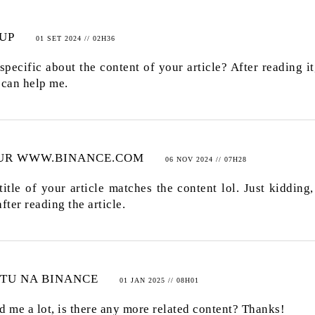
 UP
01 SET 2024 // 02H36
pecific about the content of your article? After reading it,
 can help me.
SUR WWW.BINANCE.COM
06 NOV 2024 // 07H28
 title of your article matches the content lol. Just kidding
ter reading the article.
TU NA BINANCE
01 JAN 2025 // 08H01
d me a lot, is there any more related content? Thanks!