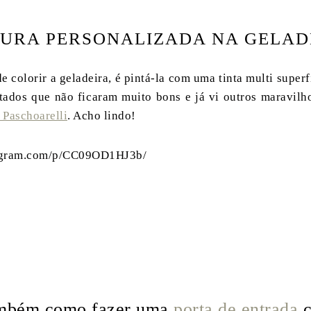
TURA PERSONALIZADA NA GELAD
 colorir a geladeira, é pintá-la com uma tinta multi superf
ltados que não ficaram muito bons e já vi outros maravilh
 Paschoarelli
. Acho lindo!
tagram.com/p/CC09OD1HJ3b/
ambém como fazer uma
porta de entrada
c