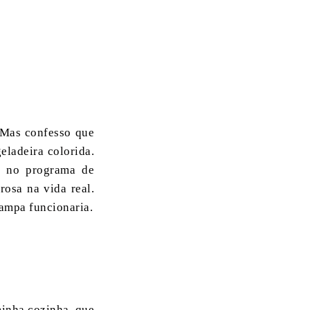
. Mas confesso que
eladeira colorida.
s no programa de
osa na vida real.
tampa funcionaria.
 minha cozinha, que