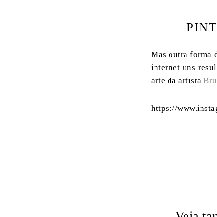
PIN
Mas outra forma de
internet uns resu
arte da artista
Bru
https://www.ins
Veja t