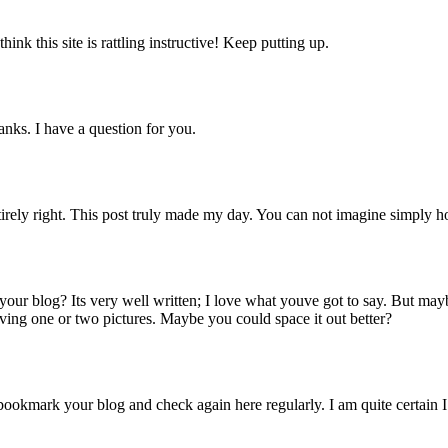
ink this site is rattling instructive! Keep putting up.
nks. I have a question for you.
rely right. This post truly made my day. You can not imagine simply h
our blog? Its very well written; I love what youve got to say. But mayb
having one or two pictures. Maybe you could space it out better?
l bookmark your blog and check again here regularly. I am quite certain I