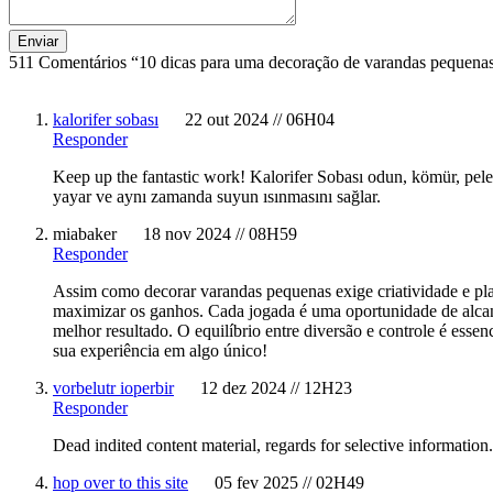
511 Comentários “10 dicas para uma decoração de varandas pequenas
kalorifer sobası
22 out 2024 // 06H04
Responder
Keep up the fantastic work! Kalorifer Sobası odun, kömür, pelet 
yayar ve aynı zamanda suyun ısınmasını sağlar.
miabaker
18 nov 2024 // 08H59
Responder
Assim como decorar varandas pequenas exige criatividade e pl
maximizar os ganhos. Cada jogada é uma oportunidade de alcan
melhor resultado. O equilíbrio entre diversão e controle é ess
sua experiência em algo único!
vorbelutr ioperbir
12 dez 2024 // 12H23
Responder
Dead indited content material, regards for selective information.
hop over to this site
05 fev 2025 // 02H49