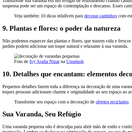
Transforme sua varanda em um refúgio de relaxamento criando cantinh
suspensa pode ser um espaço de contemplação e descanso. Esses can
Veja também: 10 dicas infalíveis para
decorar cantinhos
com est
9.
Plantas e flores: o poder da natureza
Não podemos esquecer das plantas e flores, que trazem vida e frescor
jardins podem adicionar um toque natural e relaxante à sua varanda.
Foto de
Ivy Aralia Nizar
na
Unsplash
10.
Detalhes que encantam: elementos deco
Pequenos detalhes fazem toda a diferença na decoração de uma varan
toques pessoais adicionam charme e originalidade ao seu espaço ao ar 
Transforme seu espaço com a decoração de
objetos reciclados
Sua Varanda, Seu Refúgio
Uma varanda pequena não é desculpa para abrir mão de estilo e confo
inspiração. Lembre-se de focar na otimização do espaço, no uso de m