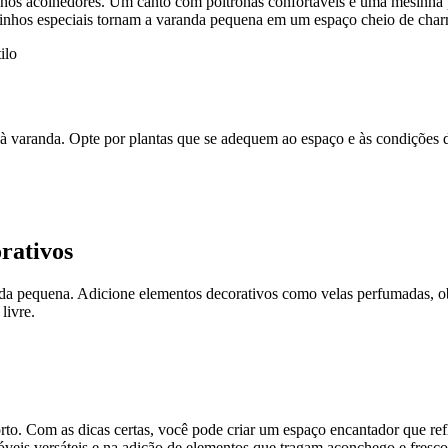
os acolhedores. Um canto com poltronas confortáveis e uma mesinha pod
tinhos especiais tornam a varanda pequena em um espaço cheio de char
ilo
 à varanda. Opte por plantas que se adequem ao espaço e às condições d
rativos
da pequena. Adicione elementos decorativos como velas perfumadas, ob
livre.
rto. Com as dicas certas, você pode criar um espaço encantador que re
óveis versáteis e na adição de elementos que tragam aconchego e fresc