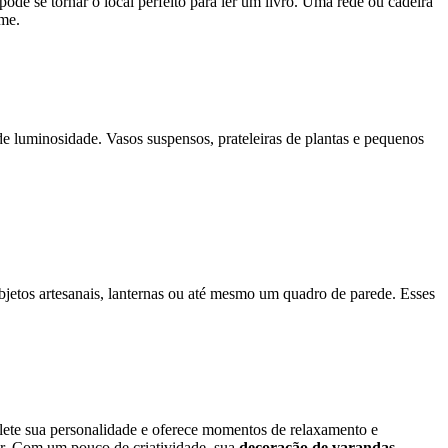
e se tornar o local perfeito para ler um livro. Uma rede ou cadeira
me.
e luminosidade. Vasos suspensos, prateleiras de plantas e pequenos
jetos artesanais, lanternas ou até mesmo um quadro de parede. Esses
flete sua personalidade e oferece momentos de relaxamento e
or. Com um pouco de criatividade, sua
decoração de varandas