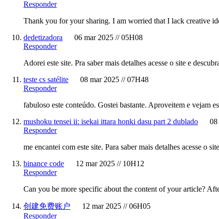
Responder
Thank you for your sharing. I am worried that I lack creative id
dedetizadora
06 mar 2025 // 05H08
Responder
Adorei este site. Pra saber mais detalhes acesse o site e descub
teste cs satélite
08 mar 2025 // 07H48
Responder
fabuloso este conteúdo. Gostei bastante. Aproveitem e vejam es
mushoku tensei ii: isekai ittara honki dasu part 2 dublado
08
Responder
me encantei com este site. Para saber mais detalhes acesse o si
binance code
12 mar 2025 // 10H12
Responder
Can you be more specific about the content of your article? Aft
创建免费账户
12 mar 2025 // 06H05
Responder