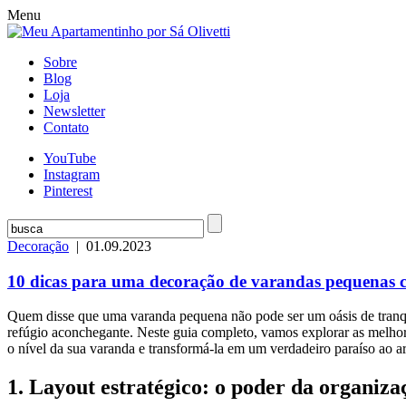
Menu
Sobre
Blog
Loja
Newsletter
Contato
YouTube
Instagram
Pinterest
Decoração
| 01.09.2023
10 dicas para uma decoração de varandas pequenas c
Quem disse que uma varanda pequena não pode ser um oásis de tranqu
refúgio aconchegante. Neste guia completo, vamos explorar as melho
o nível da sua varanda e transformá-la em um verdadeiro paraíso ao ar
1.
Layout estratégico: o poder da organiza