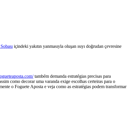
 Sobası
içindeki yakıtın yanmasıyla oluşan ısıyı doğrudan çevresine
/fogueteaposta.com/
também demanda estratégias precisas para
ssim como decorar uma varanda exige escolhas certeiras para o
rimente o Foguete Aposta e veja como as estratégias podem transformar