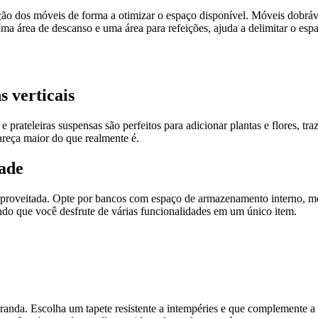
ição dos móveis de forma a otimizar o espaço disponível. Móveis dobráv
a área de descanso e uma área para refeições, ajuda a delimitar o espa
 verticais
 e prateleiras suspensas são perfeitos para adicionar plantas e flores, t
areça maior do que realmente é.
dade
aproveitada. Opte por bancos com espaço de armazenamento interno, 
ndo que você desfrute de várias funcionalidades em um único item.
nda. Escolha um tapete resistente a intempéries e que complemente a p