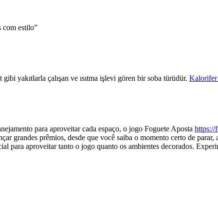
 com estilo”
gibi yakıtlarla çalışan ve ısıtma işlevi gören bir soba türüdür.
Kalorifer
anejamento para aproveitar cada espaço, o jogo Foguete Aposta
https:/
çar grandes prêmios, desde que você saiba o momento certo de parar, a
encial para aproveitar tanto o jogo quanto os ambientes decorados. Expe