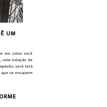
DÊ UM
nse em como você
e, uma estação de
opósito, você terá
s que se encaixem
FORME