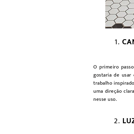
1.
CA
O primeiro pass
gostaria de usar
trabalho inspirad
uma direção clar
nesse uso.
2.
LU