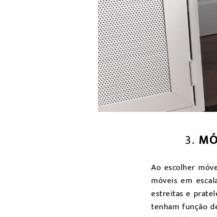
3.
MÓ
Ao escolher móv
móveis em escala
estreitas e prate
tenham função de