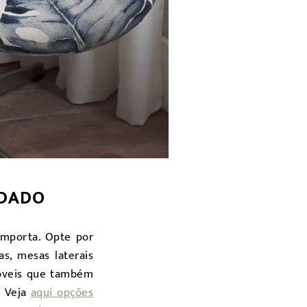
IDADO
importa. Opte por
s, mesas laterais
móveis que também
. Veja
aqui opções