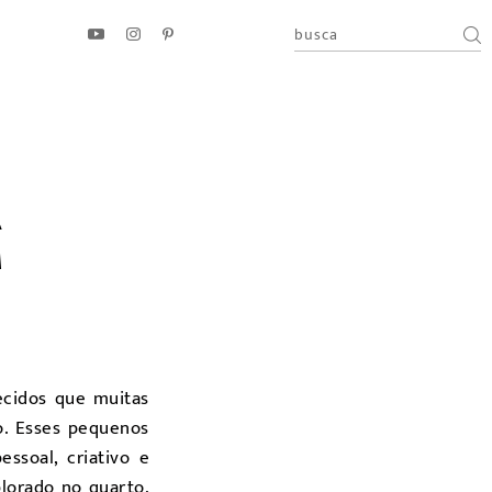
A
M
ecidos que muitas
o. Esses pequenos
ssoal, criativo e
plorado no quarto,