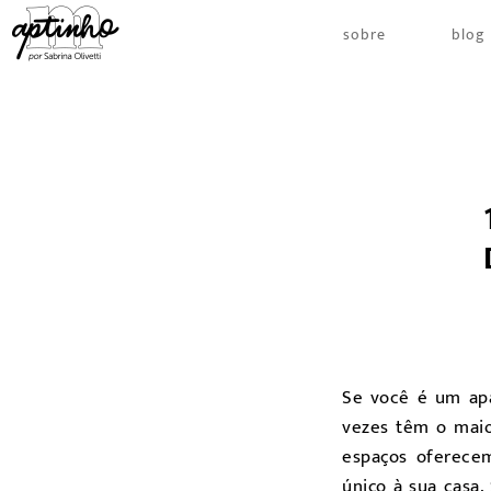
sobre
blog
Se você é um apa
vezes têm o maio
espaços oferecem
único à sua casa.