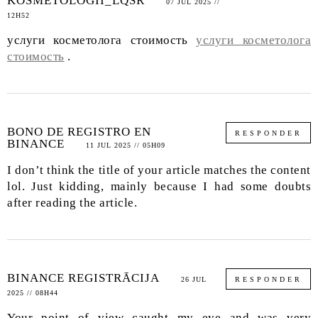
KOSMETOLOGII_LQSR
07 JUL 2025 //
12H52
услуги косметолога стоимость
услуги косметолога
стоимость
.
BONO DE REGISTRO EN
RESPONDER
BINANCE
11 JUL 2025 // 05H09
I don’t think the title of your article matches the content
lol. Just kidding, mainly because I had some doubts
after reading the article.
BINANCE REGISTRĀCIJA
26 JUL
RESPONDER
2025 // 08H44
Your point of view caught my eye and was very