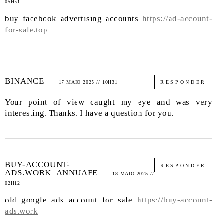
05H51
buy facebook advertising accounts
https://ad-account-
for-sale.top
BINANCE
17 MAIO 2025 // 10H31
RESPONDER
Your point of view caught my eye and was very
interesting. Thanks. I have a question for you.
BUY-ACCOUNT-
RESPONDER
ADS.WORK_ANNUAFE
18 MAIO 2025 //
02H12
old google ads account for sale
https://buy-account-
ads.work