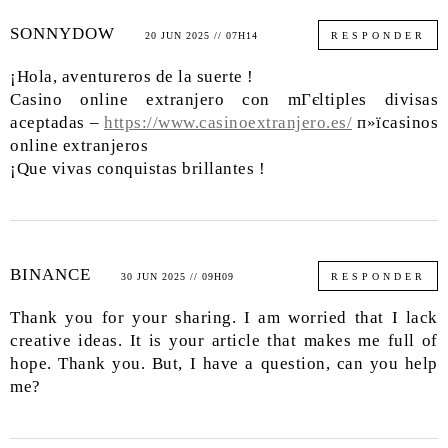
SONNYDOW
20 JUN 2025 // 07H14
RESPONDER
¡Hola, aventureros de la suerte !
Casino online extranjero con mГєltiples divisas
aceptadas –
https://www.casinoextranjero.es/
п»їcasinos
online extranjeros
¡Que vivas conquistas brillantes !
BINANCE
30 JUN 2025 // 09H09
RESPONDER
Thank you for your sharing. I am worried that I lack
creative ideas. It is your article that makes me full of
hope. Thank you. But, I have a question, can you help
me?