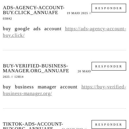
ADS-AGENCY-ACCOUNT-
RESPONDER
BUY.CLICK_ANNUAFE
19 MAIO 2025 //
03H42
buy google ads account
https://ads-agency-account-
buy.click/
BUY-VERIFIED-BUSINESS-
RESPONDER
MANAGER.ORG_ANNUAFE
20 MAIO
2025 // 12H14
buy business manager account
https://buy-verified-
business-manager.org/
TIKTOK-ADS-ACCOUNT-
RESPONDER
BUY.ORG_ANNUAFE