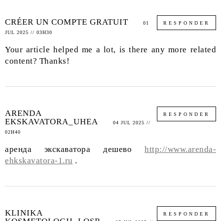
CRÉER UN COMPTE GRATUIT
01
RESPONDER
JUL 2025 // 03H30
Your article helped me a lot, is there any more related
content? Thanks!
ARENDA
RESPONDER
EKSKAVATORA_UHEA
04 JUL 2025 //
02H40
аренда экскаватора дешево
http://www.arenda-
ehkskavatora-1.ru
.
KLINIKA
RESPONDER