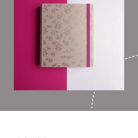
Opening
https://www.saolivetti.com.br/loja/produto/caderno-de-receitas/