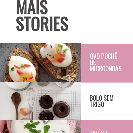
MAIS
STORIES
OVO POCHÊ 
DE 
MICROONDAS
BOLO SEM
TRIGO