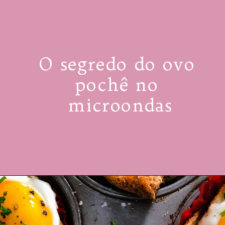
RECEITA
O segredo do ovo 
pochê no 
microondas
@MeuAPartamentinho