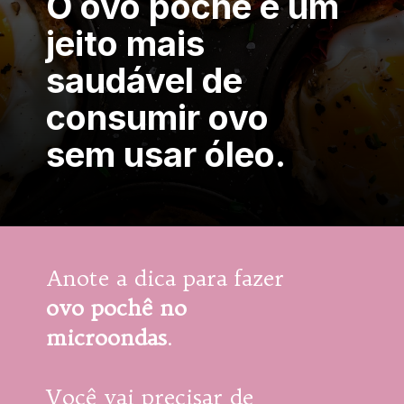
O ovo pochê é um 
jeito mais 
saudável de 
consumir ovo 
sem usar óleo.
Anote a dica para fazer 
ovo pochê no 
microondas
.
Você vai precisar de 