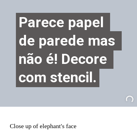
Parece papel 
Parece papel 
de parede mas 
de parede mas 
não é! Decore 
não é! Decore 
com stencil.
com stencil.
Close up of elephant's face