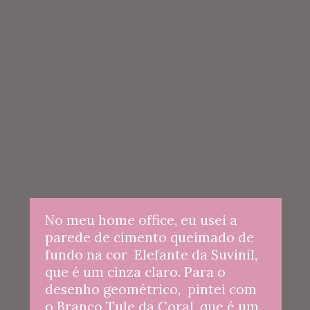
No meu home office, eu usei a 
parede de cimento queimado de 
fundo na cor  Elefante da Suvinil, 
que é um cinza claro. Para o 
desenho geométrico,  pintei com 
o Branco Tule da Coral, que é um 