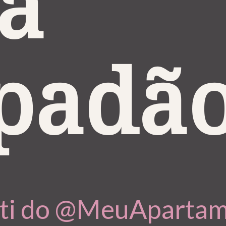
a 
padã
etti do @MeuAparta