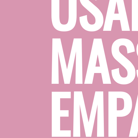
USAR
MASS
EMPA