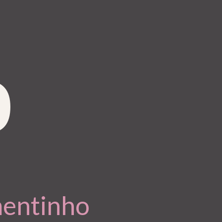
o
mentinho