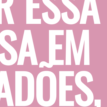
 ESSA 
A EM 
DÕES, 