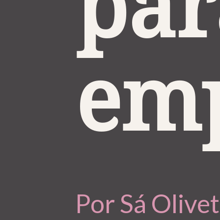
par
em
Por Sá Oliv