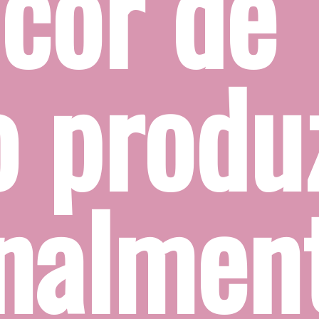
cor de 
 produz
nalment