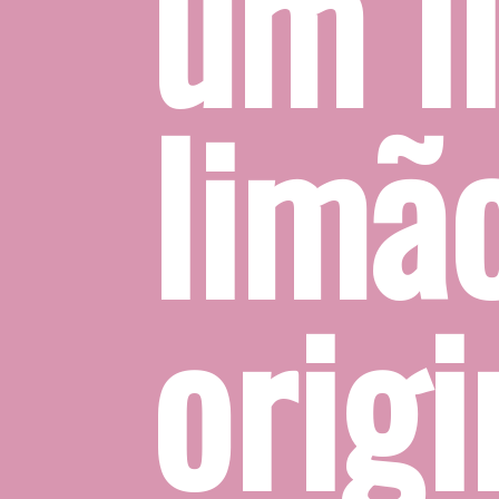
um li
limão
origi