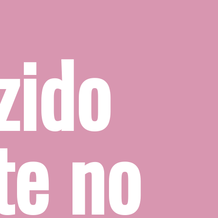
ido 
e no 