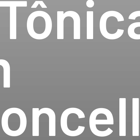
Tônica
 
oncel