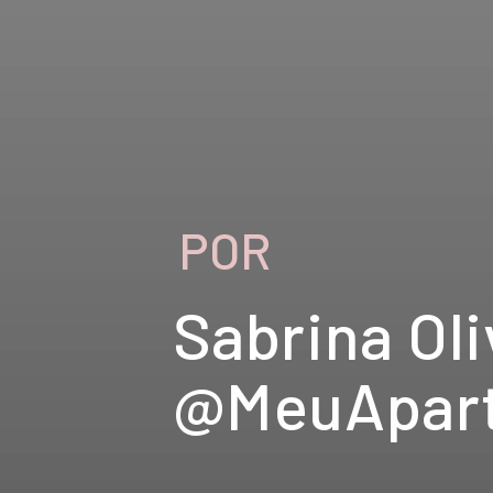
POR
Sabrina Oliv
@MeuApar