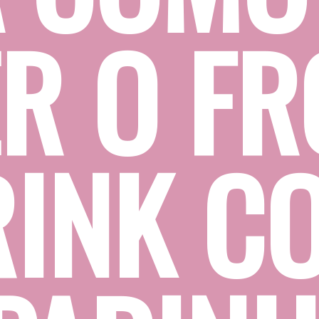
R O FRO
INK CO