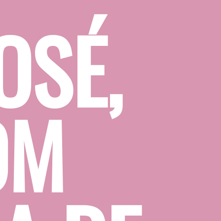
SÉ, 
M 