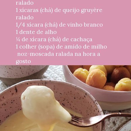
ralado 
1 xícaras (chá) de queijo gruyère 
ralado
1/4 xícara (chá) de vinho branco
1 dente de alho
¼ de xícara (chá) de cachaça
1 colher (sopa) de amido de milho
 noz-moscada ralada na hora a 
gosto