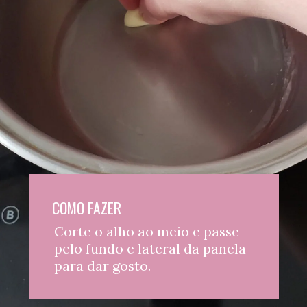
COMO FAZER
Corte o alho ao meio e passe 
Coloque o vinho na 
pelo fundo e lateral da panela 
panela e deixe 
para dar gosto.
esquentar até 
começar a fazer 