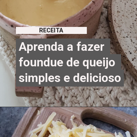
RECEITA
Aprenda a fazer 
Aprenda a fazer 
foundue de queijo 
foundue de queijo 
simples e delicioso
simples e delicioso