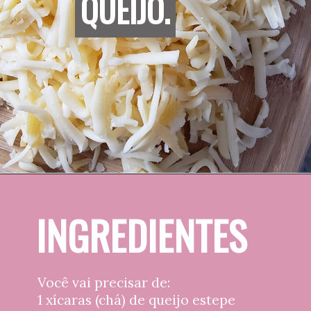
QUEIJO.
QUEIJO.
INGREDIENTES
Você vai precisar de:
1 xícaras (chá) de queijo estepe 