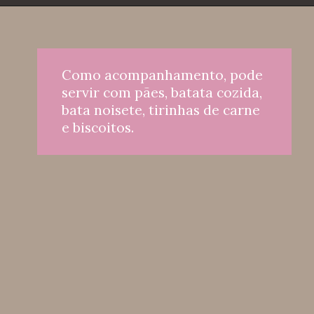
Como acompanhamento, pode 
servir com pães, batata cozida, 
bata noisete, tirinhas de carne 
e biscoitos.