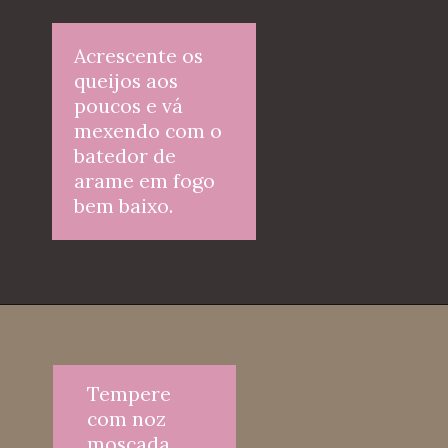
Acrescente os 
queijos aos 
poucos e vá 
mexendo com o 
batedor de 
arame em fogo 
bem baixo.
Tempere 
com noz 
moscada. 