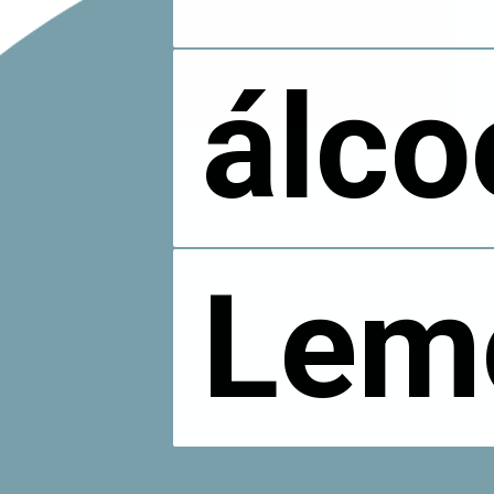
álco
álco
Lem
Lem