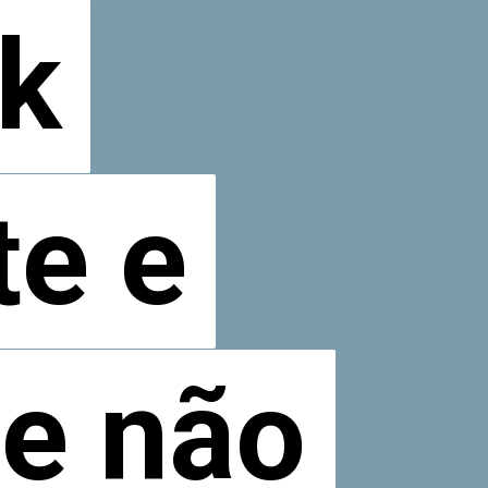
nk
nk
te e
te e
ue não
ue não