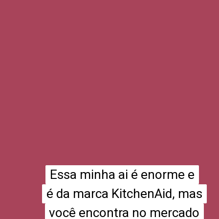
Essa minha ai é enorme e
Essa minha ai é enorme e
é da marca KitchenAid, mas
é da marca KitchenAid, mas
você encontra no mercado
você encontra no mercado