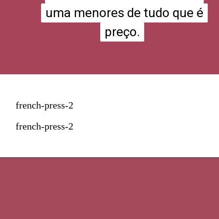
uma menores de tudo que é
uma menores de tudo que é
preço.
preço.
french-press-2
french-press-2