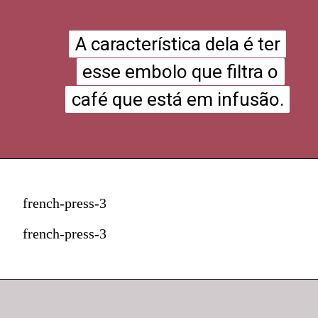
A característica dela é ter
A característica dela é ter
esse embolo que filtra o
esse embolo que filtra o
café que está em infusão.
café que está em infusão.
french-press-3
french-press-3