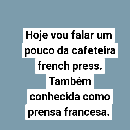
Hoje vou falar um
Hoje vou falar um
pouco da cafeteira
pouco da cafeteira
french press.
french press.
Também
Também
conhecida como
conhecida como
prensa francesa.
prensa francesa.