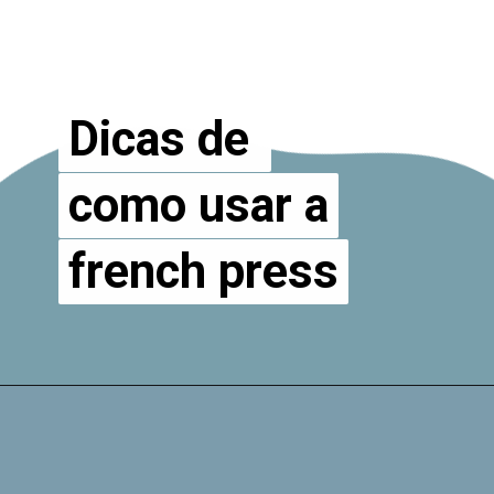
Dicas de
Dicas de
como usar a
como usar a
french press
french press