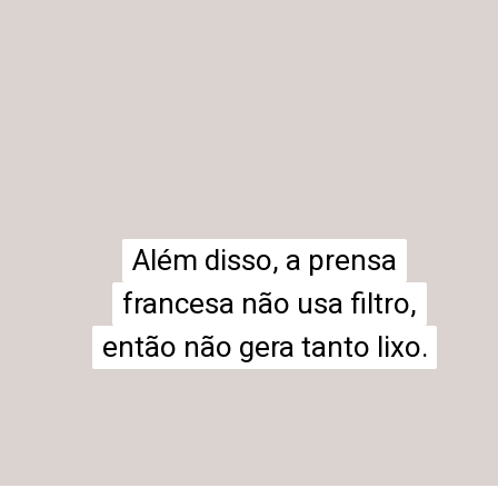
Além disso, a prensa
Além disso, a prensa
francesa não usa filtro,
francesa não usa filtro,
então não gera tanto lixo.
então não gera tanto lixo.