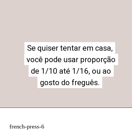
Se quiser tentar em casa,
Se quiser tentar em casa,
você pode usar proporção
você pode usar proporção
de 1/10 até 1/16, ou ao
de 1/10 até 1/16, ou ao
gosto do freguês.
gosto do freguês.
french-press-6