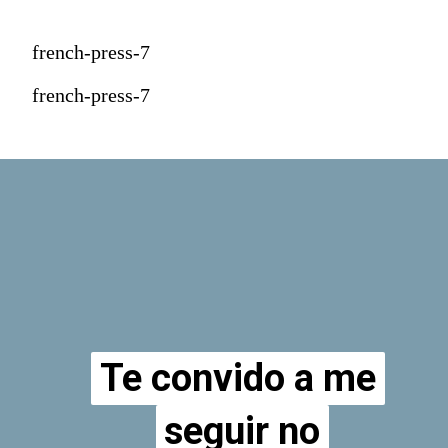
french-press-7
french-press-7
Te convido a me
Te convido a me
seguir no
seguir no