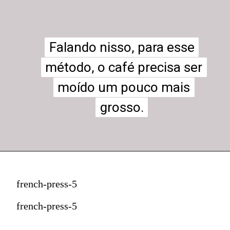
Falando nisso, para esse
Falando nisso, para esse
método, o café precisa ser
método, o café precisa ser
moído um pouco mais
moído um pouco mais
grosso.
grosso.
french-press-5
french-press-5