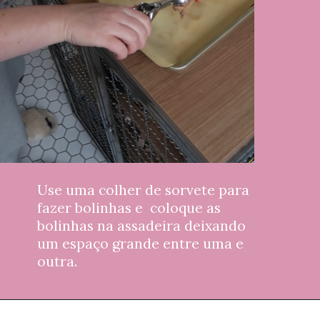
Use uma colher de sorvete para 
fazer bolinhas e  coloque as 
bolinhas na assadeira deixando 
um espaço grande entre uma e 
outra.