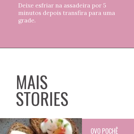
Deixe esfriar na assadeira por 5 
minutos depois transfira para uma 
grade.
MAIS
STORIES
OVO POCHÊ 