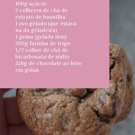
100g açúcar
2 colheres de chá de 
extrato de baunilha
1 ovo gelado (que estava 
na da geladeira)
1 gema (gelada tbm)
300g farinha de trigo
1/2 colher de chá de 
bicarbonato de sódio
326g de chocolate ao leite 
em gotas