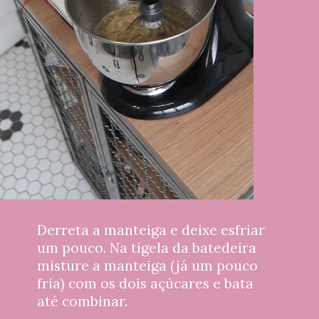
Derreta a manteiga e deixe esfriar 
um pouco. Na tigela da batedeira 
misture a manteiga (já um pouco 
fria) com os dois açúcares e bata 
até combinar.