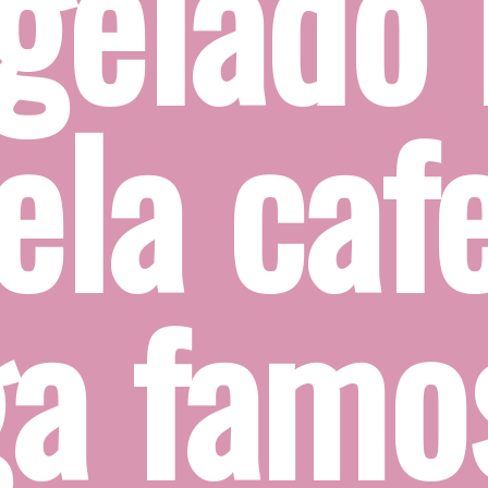
gelado i
la cafe
ga famo