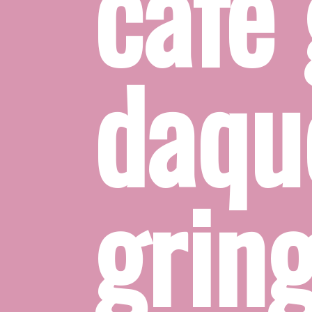
café 
daque
grin