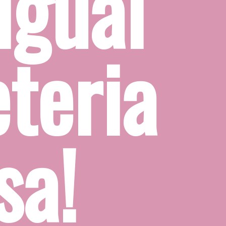
gual 
teria 
sa!