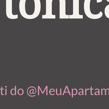
 tônic
etti do @MeuAparta