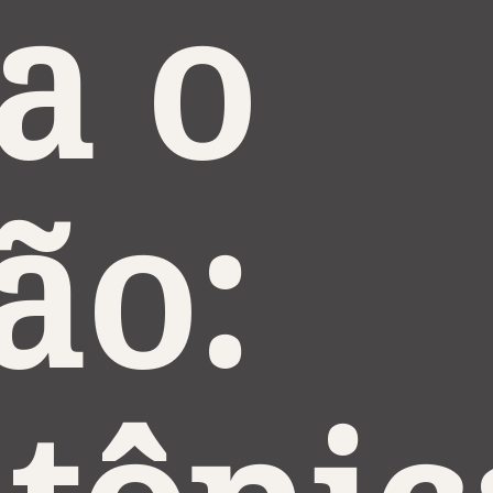
a o 
ão: 