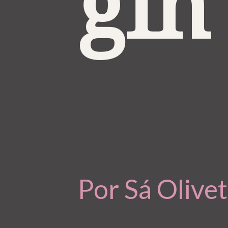
gin
Por Sá Oliv