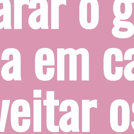
n 
sa e 
 