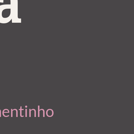
a
mentinho