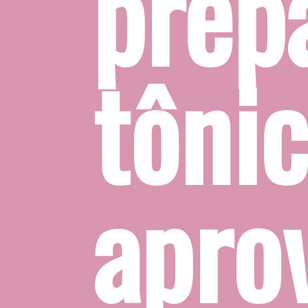
rar o gi
a em ca
eitar os