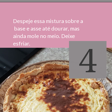
Despeje essa mistura sobre a 
 base e asse até dourar, mas 
ainda mole no meio. Deixe 
4
esfriar.