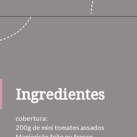
Ingredientes
cobertura:

200g de mini tomates assados

Manjericão frito ou fresco
