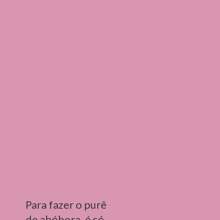
Para fazer o purê 
de abóbora, é só 