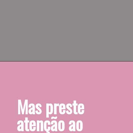
Coloque as abóboras com sal, 
pimenta e um fio de azeite para 
assar ao mesmo tempo no forno.
Mas preste 
atenção ao 