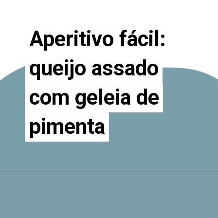
Aperitivo fácil:
Aperitivo fácil:
queijo assado
queijo assado
com geleia de
com geleia de
pimenta
pimenta