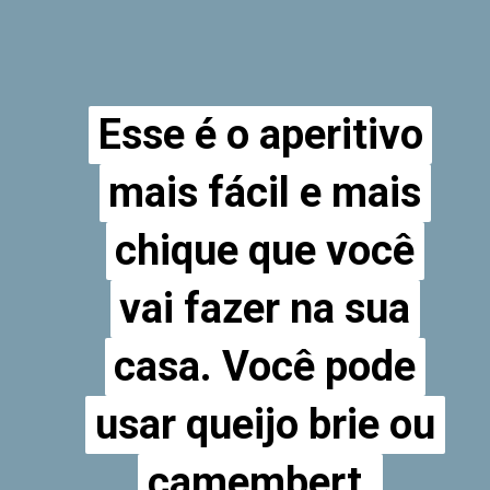
Esse é o aperitivo
Esse é o aperitivo
mais fácil e mais
mais fácil e mais
chique que você
chique que você
vai fazer na sua
vai fazer na sua
casa. Você pode
casa. Você pode
usar queijo brie ou
usar queijo brie ou
camembert.
camembert.