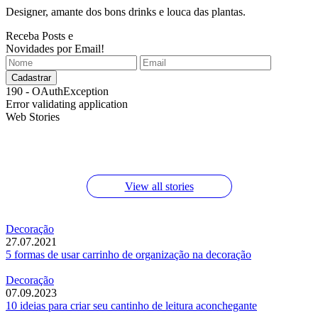
Designer, amante dos bons drinks e louca das plantas.
Receba Posts e
Novidades por Email!
190 - OAuthException
Error validating application
Web Stories
Macarrão com limão e queijo parmesão
Testei o desengordurante da Jimo no forno
Molho de macarrão de tomate assado
View all stories
Decoração
27.07.2021
5 formas de usar carrinho de organização na decoração
Decoração
07.09.2023
10 ideias para criar seu cantinho de leitura aconchegante