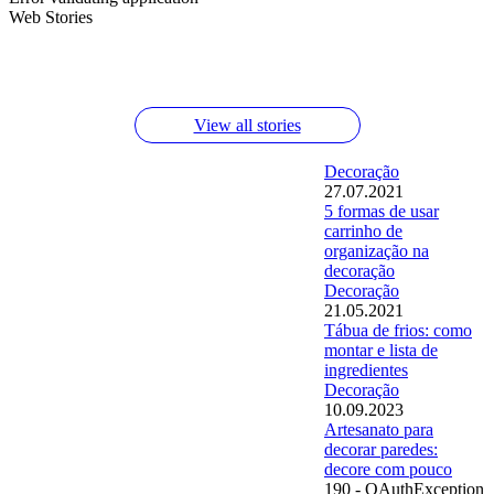
Web Stories
Macarrão com limão e queijo parmesão
Testei o desengordurante da Jimo no forno
Molho de macarrão de tomate assado
View all stories
Decoração
27.07.2021
5 formas de usar
carrinho de
organização na
decoração
Decoração
21.05.2021
Tábua de frios: como
montar e lista de
ingredientes
Decoração
10.09.2023
Artesanato para
decorar paredes:
decore com pouco
190 - OAuthException