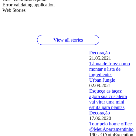
Error validating application
Web Stories
Macarrão com limão e queijo parmesão
Testei o desengordurante da Jimo no forno
Molho de macarrão de tomate assado
View all stories
Decoração
21.05.2021
Tábua de frios: como
montar e lista de
ingredientes
Urban Jungle
02.09.2021
Esqueça as taças:
agora sua cristaleira
vai virar uma mini
estufa para plantas
Decoração
17.06.2020
Tour pelo home office
@MeuApartamentinho
190 - OAuthException