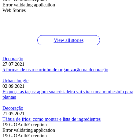
Error validating application
Web Stories
Macarrão com limão e queijo parmesão
Testei o desengordurante da Jimo no forno
Molho de macarrão de tomate assado
View all stories
Decoração
27.07.2021
5 formas de usar carrinho de organização na decoração
Urban Jungle
02.09.2021
Esqueça as taças: agora sua cristaleira vai virar uma mini estufa para
plantas
Decoração
21.05.2021
Tábua de frios: como montar e lista de ingredientes
190 - OAuthException
Error validating application
190 - OAuthException