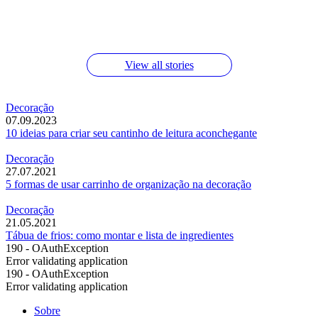
Macarrão com limão e queijo parmesão
Testei o desengordurante da Jimo no forno
Molho de macarrão de tomate assado
View all stories
Decoração
07.09.2023
10 ideias para criar seu cantinho de leitura aconchegante
Decoração
27.07.2021
5 formas de usar carrinho de organização na decoração
Decoração
21.05.2021
Tábua de frios: como montar e lista de ingredientes
190 - OAuthException
Error validating application
190 - OAuthException
Error validating application
Sobre