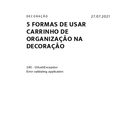
02.09.2021
27.07.2021
DECORAÇÃO
DECORAÇÃO
S:
5 FORMAS DE USAR
TÁBUA D
ALEIRA
CARRINHO DE
MONTAR 
NI
ORGANIZAÇÃO NA
INGREDI
NTAS
DECORAÇÃO
190 - OAuthException
Error validating application