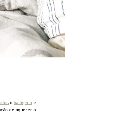
ador
, o
halógeno
e
opção de aquecer o