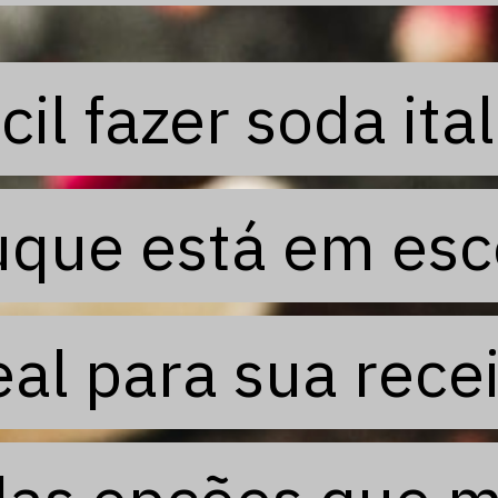
cil fazer soda ita
cil fazer soda ita
uque está em esco
uque está em esco
al para sua receit
al para sua receit