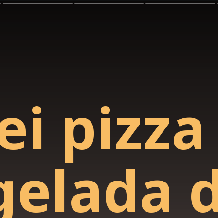
ei pizza
gelada 