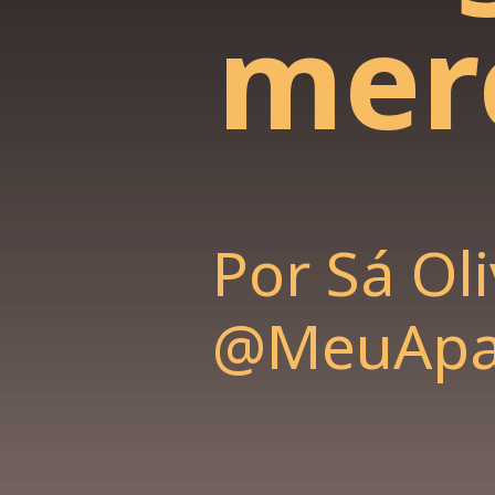
mer
Por Sá Oli
@MeuApa