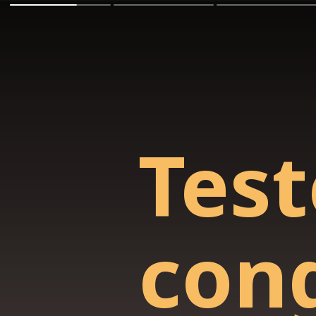
Test
con