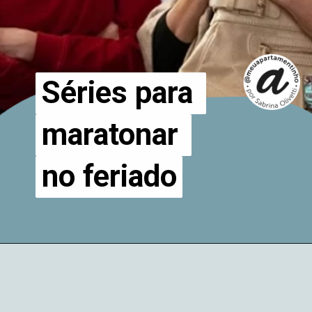
Séries para 
Séries para 
maratonar 
maratonar 
no feriado
no feriado