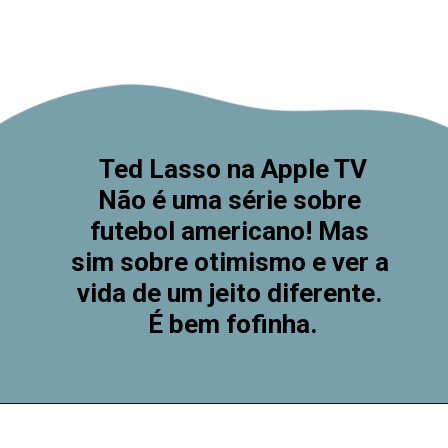
Ted Lasso na Apple TV
Não é uma série sobre 
futebol americano! Mas 
sim sobre otimismo e ver a 
vida de um jeito diferente. 
É bem fofinha.