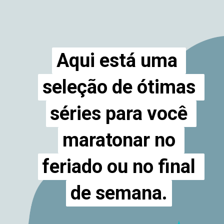
Aqui está uma 
Aqui está uma 
seleção de ótimas 
seleção de ótimas 
séries para você 
séries para você 
maratonar no 
maratonar no 
feriado ou no final 
feriado ou no final 
de semana.
de semana.