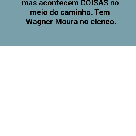
mas acontecem COISAS no 
meio do caminho. Tem 
Wagner Moura no elenco.