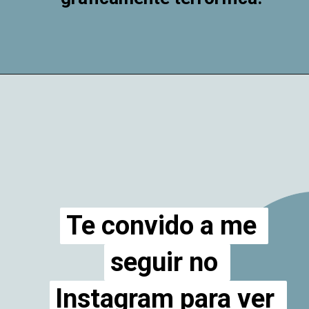
Te convido a me 
Te convido a me 
seguir no 
seguir no 
Instagram para ver 
Instagram para ver 