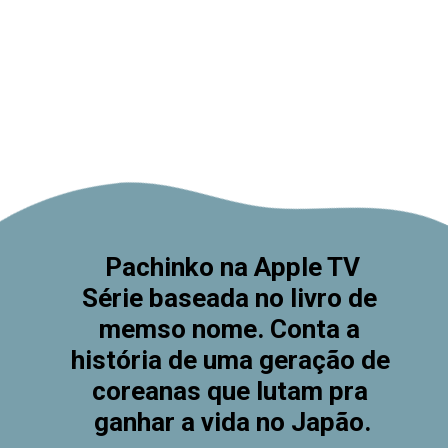
Pachinko na Apple TV
Série baseada no livro de 
memso nome. Conta a 
história de uma geração de 
coreanas que lutam pra 
ganhar a vida no Japão.