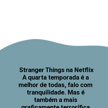
Stranger Things na Netflix
A quarta temporada é a 
melhor de todas, falo com 
tranquilidade. Mas é 
também a mais 
graficamente terrorífica.