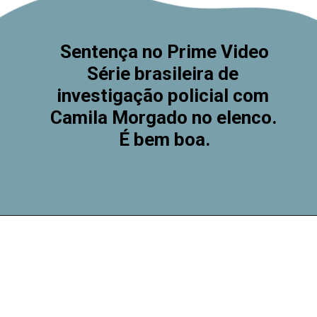
Sentença no Prime Video
Série brasileira de 
investigação policial com 
Camila Morgado no elenco. 
É bem boa.