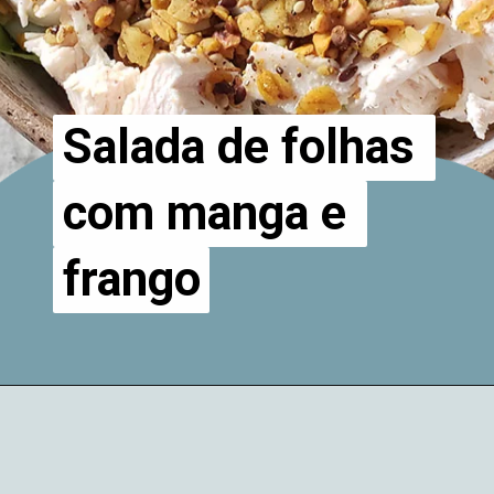
Salada de folhas 
Salada de folhas 
com manga e 
com manga e 
frango
frango