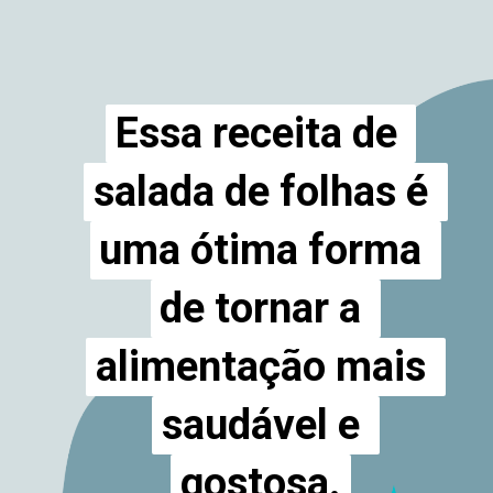
Essa receita de 
Essa receita de 
salada de folhas é 
salada de folhas é 
uma ótima forma 
uma ótima forma 
de tornar a 
de tornar a 
alimentação mais 
alimentação mais 
saudável e 
saudável e 
gostosa.
gostosa.