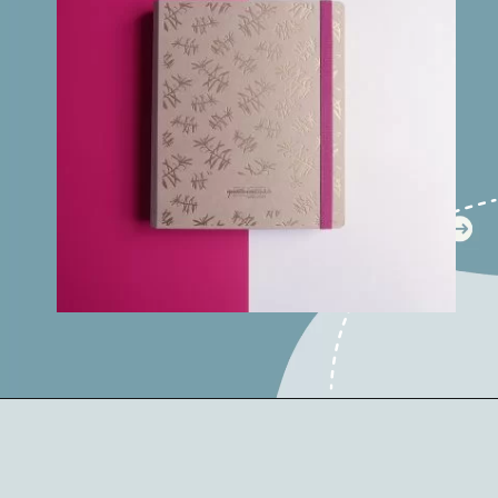
Opening
https://www.saolivetti.com.br/loja/produto/caderno-de-receitas/