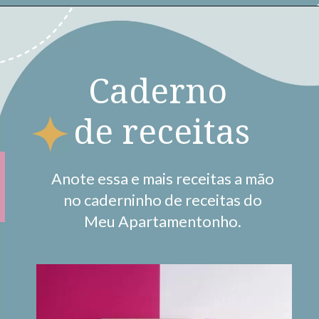
Opening
https://www.saolivetti.com.br/web-stories/aprenda-a-fazer-granola-salgada-fit/
Caderno 
de receitas
Anote essa e mais receitas a mão 
 no caderninho de receitas do 
Meu Apartamentonho.