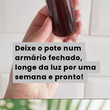
Deixe o pote num 
Deixe o pote num 
armário fechado, 
armário fechado, 
longe da luz por uma 
longe da luz por uma 
semana e pronto! 
semana e pronto! 