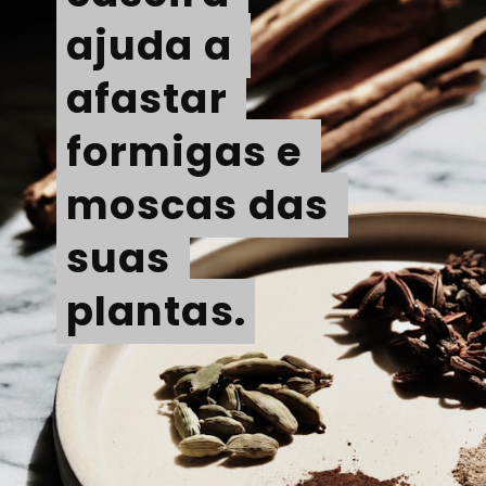
ajuda a 
ajuda a 
afastar 
afastar 
formigas e 
formigas e 
moscas das 
moscas das 
suas 
suas 
plantas.
plantas.