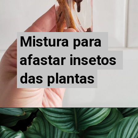
Mistura para 
Mistura para 
afastar insetos 
afastar insetos 
das plantas
das plantas