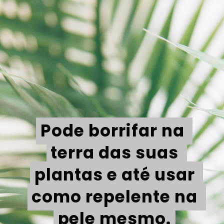
Pode borrifar na 
Pode borrifar na 
terra das suas 
terra das suas 
plantas e até usar 
plantas e até usar 
como repelente na 
como repelente na 
pele mesmo.
pele mesmo.