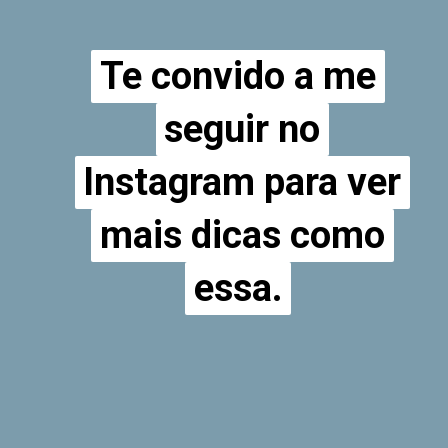
Te convido a me
Te convido a me
seguir no
seguir no
Instagram para ver
Instagram para ver
mais dicas como
mais dicas como
essa.
essa.