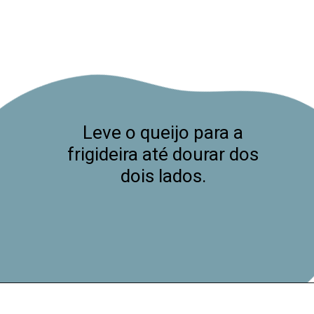
Leve o queijo para a
frigideira até dourar dos
dois lados.