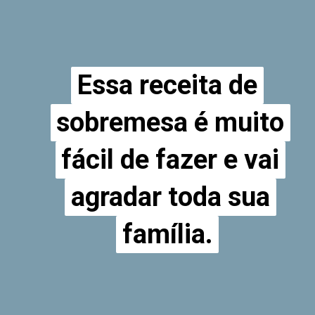
Essa receita de
Essa receita de
sobremesa é muito
sobremesa é muito
fácil de fazer e vai
fácil de fazer e vai
agradar toda sua
agradar toda sua
família.
família.