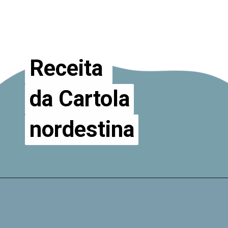
Receita
Receita
da Cartola
da Cartola
nordestina
nordestina