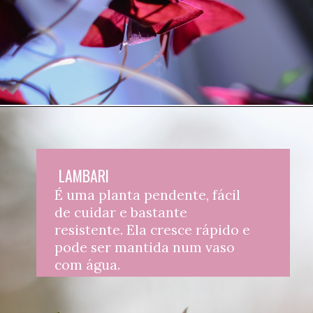
LAMBARI
É uma planta pendente, fácil 
de cuidar e bastante 
resistente. Ela cresce rápido e 
pode ser mantida num vaso 
com água.