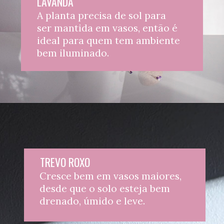
LAVANDA
A planta precisa de sol para 
ser mantida em vasos, então é 
ideal para quem tem ambiente 
bem iluminado.
TREVO ROXO
Cresce bem em vasos maiores, 
desde que o solo esteja bem 
drenado, úmido e leve.