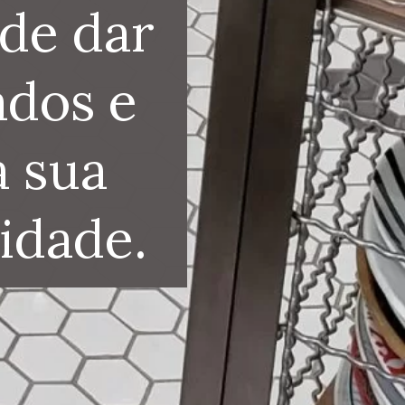
de dar 
dos e 
 sua 
idade.