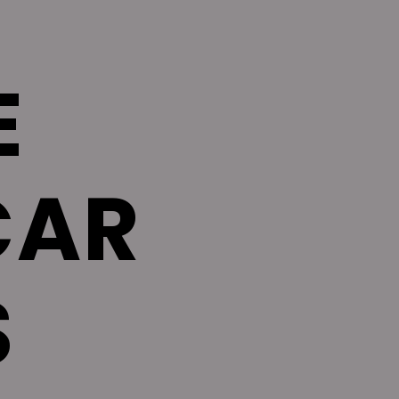
 
AR 
S