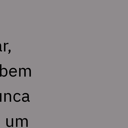
, 
 bem 
unca 
 um 