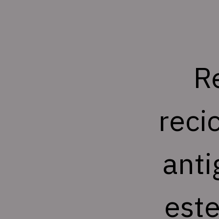
Re
reci
anti
este