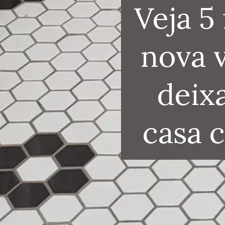
Veja 5
nova v
deix
casa 