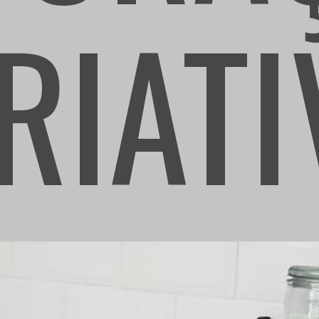
RIATI
RIATI