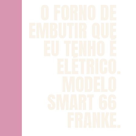
O FORNO DE 
EMBUTIR QUE 
EU TENHO É 
ELÉTRICO.
MODELO 
SMART 66 
FRANKE.