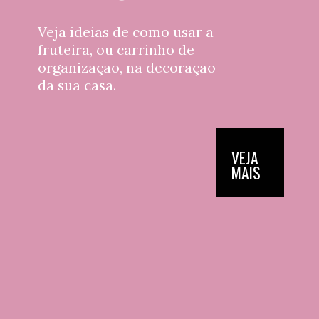
Veja ideias de como usar a 
fruteira, ou carrinho de 
organização, na decoração 
da sua casa.
VEJA 
MAIS