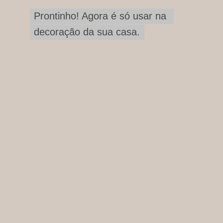
Prontinho! Agora é só usar na 
Prontinho! Agora é só usar na 
decoração da sua casa.
decoração da sua casa.