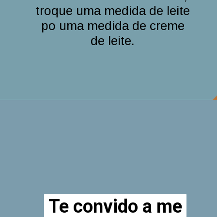
troque uma medida de leite
po uma medida de creme
de leite.
Te convido a me
Te convido a me