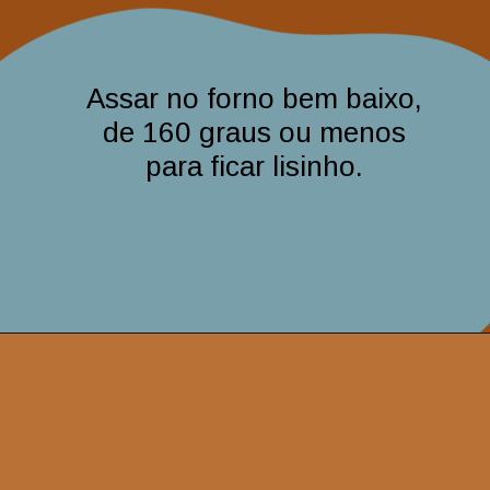
Assar no forno bem baixo,
de 160 graus ou menos
para ficar lisinho.