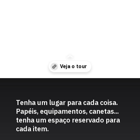
Home office
Aprenda alguns truques para decorar seu 
escritório em casa.
Opening
https://www.youtube.com/watch?v=qlR3LoM76cY
Tenha um lugar para cada coisa. 
Papéis, equipamentos, canetas... 
tenha um espaço reservado para 
cada item.