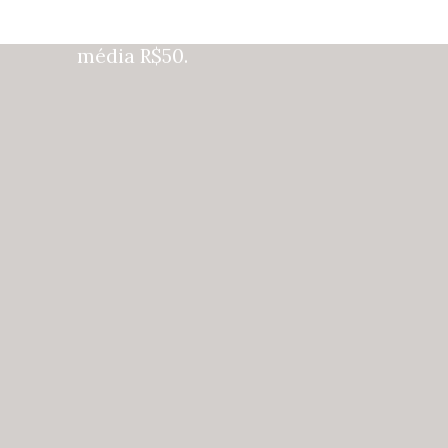
grade que permite apoiar 
objetos nela. Ela custa em 
média R$50.