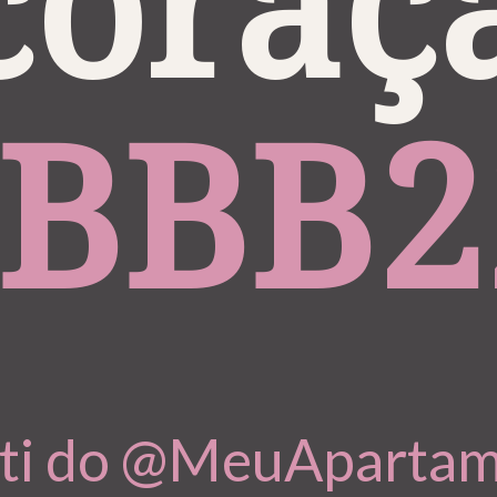
oraçã
BBB2
etti do @MeuAparta