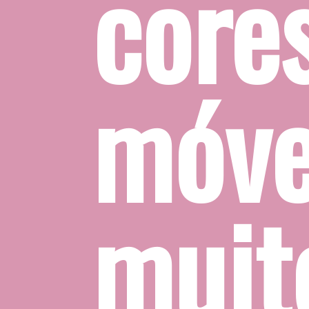
, exist
s e obj
 legais