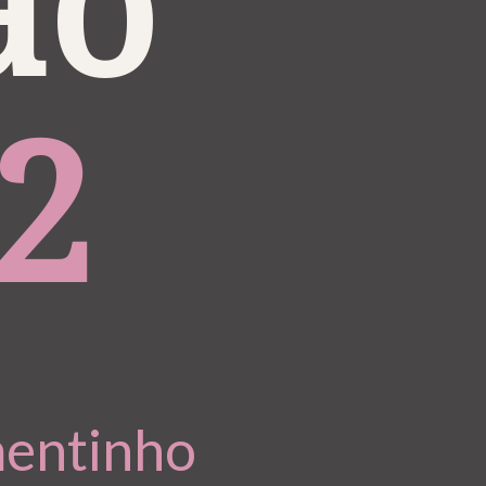
o 
2
mentinho