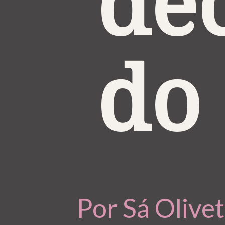
dec
do 
Por Sá Oliv