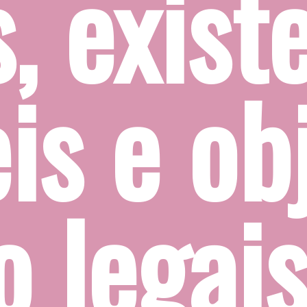
em 
etos 
 na 