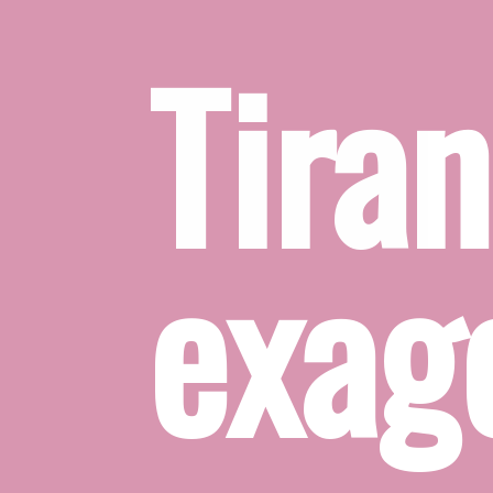
do o 
ro de 