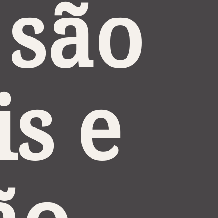
são 
s e 