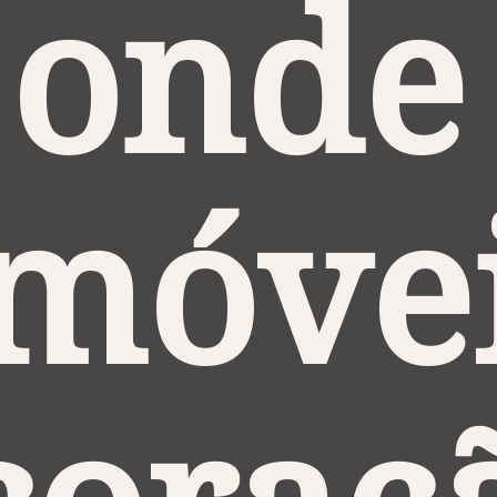
onde 
móvei