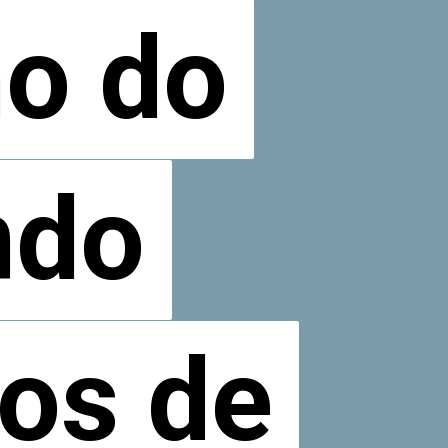
ho do
ho do
ndo
ndo
os de
os de