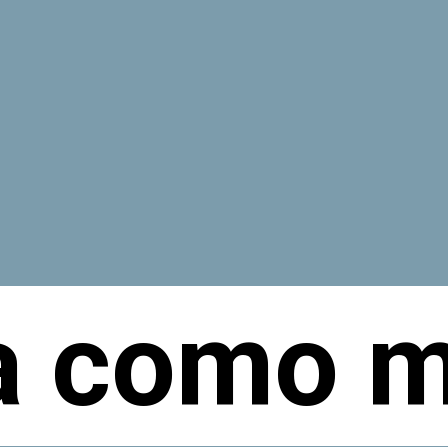
a como m
a como m