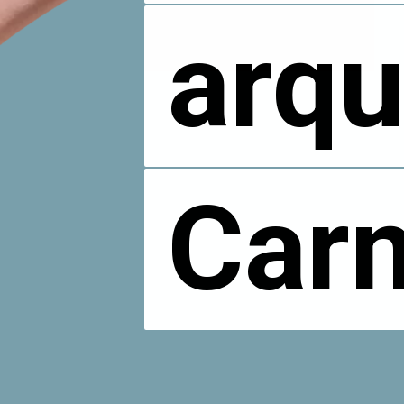
arqu
arqu
Carn
Carn