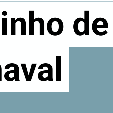
inho de
inho de
aval
aval