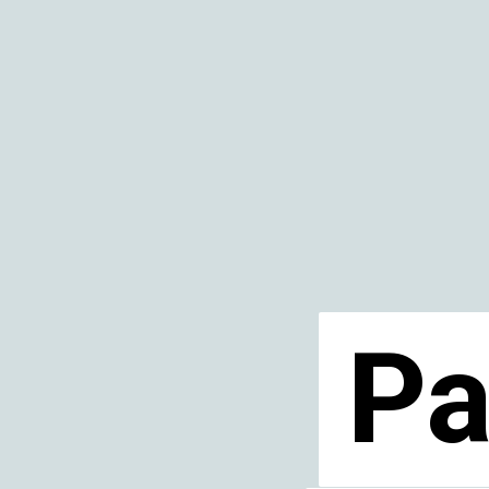
Pa
Pa