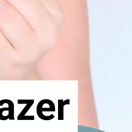
azer
azer