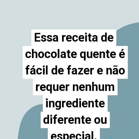
Essa receita de
Essa receita de
chocolate quente é
chocolate quente é
fácil de fazer e não
fácil de fazer e não
requer nenhum
requer nenhum
ingrediente
ingrediente
diferente ou
diferente ou
especial.
especial.