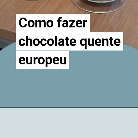
Como fazer
Como fazer
chocolate quente
chocolate quente
europeu
europeu