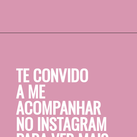
Opening
https://www.airbnb.com.br/rooms/plus/22204151?category_tag=Tag%3A677&adults=1&check_in=2022-03-20&check_out=2022-03-27&federated_search_id=475bafe7-2d4c-401e-93ea-ae4b8345242d&source_impression_id=p3_1641228173_f1euaXoqm2pT1HZP&guests=1
TE CONVIDO 
A ME 
ACOMPANHAR 
NO INSTAGRAM 