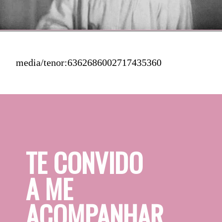
media/tenor:6362686002717435360
TE CONVIDO 
A ME 
ACOMPANHAR 